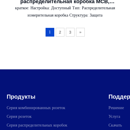
распределительная коробка MCB,
электрические панели, прочные корпуса
краткое:
Настройка: Доступный Тип: Распределительная
для электроники и приборов
измерительная коробка Структура: Защита
1
2
3
»
Продукты
Поддер
Серия комбинированных розеток
Решение
Серия розеток
Услуга
Серия распределительных коробок
Скачать