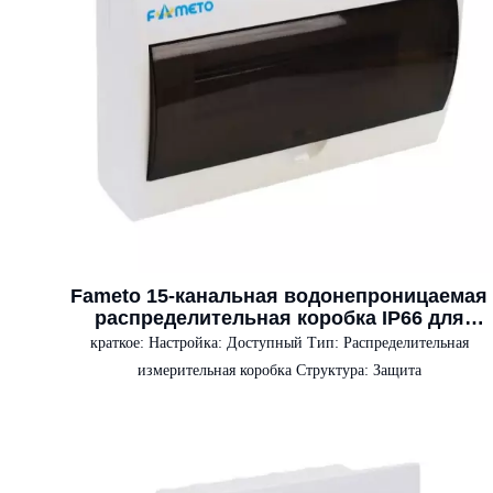
Fameto 15-канальная водонепроницаемая
распределительная коробка IP66 для
наружного применения, пластиковый
краткое:
Настройка: Доступный Тип: Распределительная
корпус, солнечное фотоэлектрическое
измерительная коробка Структура: Защита
оборудование для распределения
электроэнергии