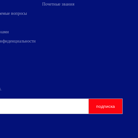
Почетные звания
ваемые вопросы
 нами
онфиденциальности
к.
подписка