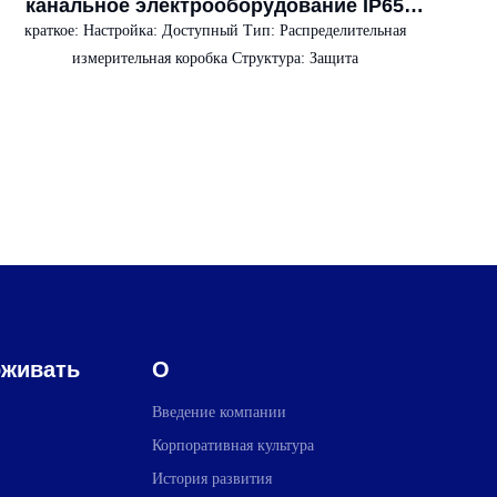
канальное электрооборудование IP65
распределительная коробка
краткое:
Настройка: Доступный Тип: Распределительная
измерительная коробка Структура: Защита
живать
О
Введение компании
Корпоративная культура
История развития