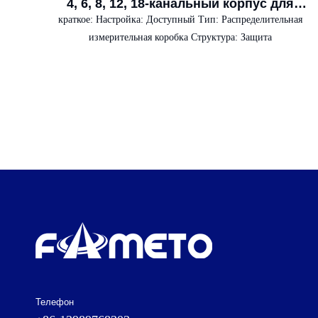
4, 6, 8, 12, 18-канальный корпус для
наружных распределительных щитов
краткое:
Настройка: Доступный Тип: Распределительная
Tableros
измерительная коробка Структура: Защита
Телефон