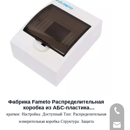
Фабрика Fameto Распределительная
коробка из АБС-пластика
+86-139
Водонепроницаемая электрическая
краткое:
Настройка: Доступный Тип: Распределительная
коробка дБ для 2, 4, 6, 8, 12, 18, 48-
измерительная коробка Структура: Защита
позиционное распределение мощности для
sales@pla