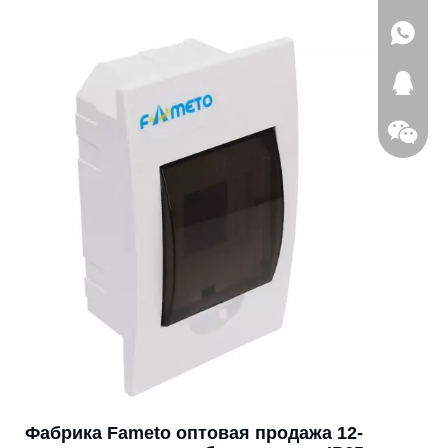
наружного использования
+861398
1723720
Фабрика Fameto оптовая продажа 12-