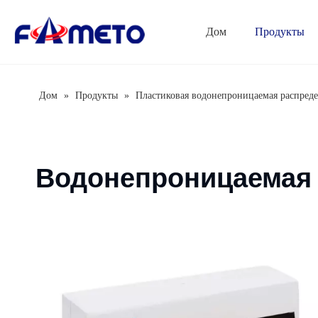
Дом
Продукты
Серия комбинированных розеток
Серия распределительных коробок
Автоматический выключатель
Дом
»
Продукты
»
Пластиковая водонепроницаемая распреде
Водонепроницаемая 