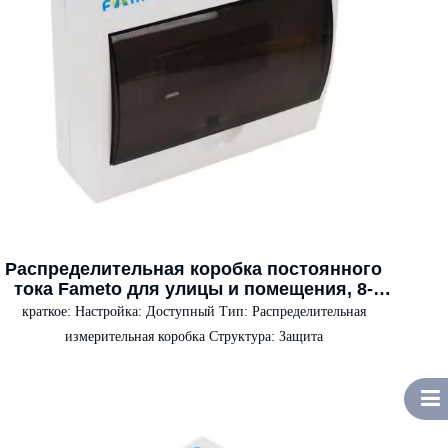
Распределительная коробка постоянного
тока Fameto для улицы и помещения, 8-
фазная распределительная коробка,
краткое:
Настройка: Доступный Тип: Распределительная
главный выключатель, электрическая
измерительная коробка Структура: Защита
распределительная коробка