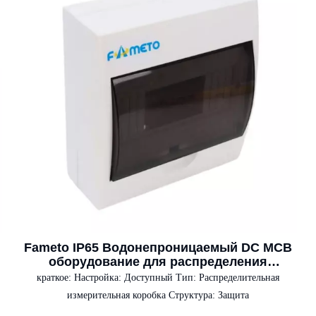
Fameto IP65 Водонепроницаемый DC MCB
оборудование для распределения
электроэнергии 4/6/9/12/18/24/36 способов
краткое:
Настройка: Доступный Тип: Распределительная
IP65 Водонепроницаемый распределитель
измерительная коробка Структура: Защита
электроэнергии