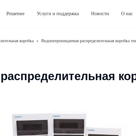
Решение
Услуги и поддержка
Новости
О нас
Серия кнопочных коробок
Электрические аксессуары
Корпоративная культура
Серия распределительных коробок
Серия клеммных коробок
Часто задаваемые вопросы
Серия водонепроницаемы
Защита от повышенного
лительная коробка
»
Водонепроницаемая распределительная коробка ти
распределительная кор