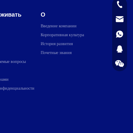
+86-139
живать
О
sales@pla
Введение компании
+861398
Корпоративная культура
История развития
1723720
Почетные звания
ваемые вопросы
 нами
онфиденциальности