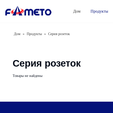
Дом
Продукты
Серия комбинированных розеток
Серия распределительных коробок
Автоматический выключатель
Дом
»
Продукты
»
Серия розеток
Серия розеток
Товары не найдены