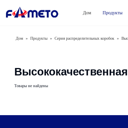
Дом
Продукты
Серия комбинированных розеток
Серия распределительных коробок
Автоматический выключатель
Дом
»
Продукты
»
Серия распределительных коробок
»
Выс
Высококачественная
Товары не найдены