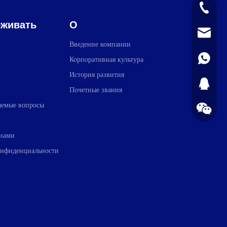
+86-139
живать
О
sales@pla
Введение компании
+861398
Корпоративная культура
История развития
1723720
Почетные звания
ваемые вопросы
 нами
онфиденциальности