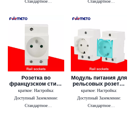
Стандартное
Стандартное
заземление Тип: Без
заземление Тип: Без
переключателя
переключателя
Розетка во
Модуль питания для
французском стиле
рельсовых розеток
10-16А, 35 мм для
европейского типа
краткое:
Настройка:
краткое:
Настройка:
монтажа на рейку
10/16А
Доступный Заземление:
Доступный Заземление:
Стандартное
Стандартное
заземление Тип: Без
заземление Тип: Без
переключателя
переключателя