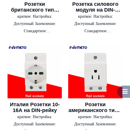
Розетки
Розетка силового
британского типа,
модуля на DIN-
13А, розетка для
рейку, Южная
краткое:
Настройка:
краткое:
Настройка:
силового модуля
Африка
Доступный Заземление:
Доступный Заземление:
DIN
Стандартное
Стандартное
заземление Тип: Без
заземление Тип: Без
переключателя
переключателя
Италия Розетки 10-
Розетки
16А на DIN-рейку
американского типа,
15 А, розетка для
краткое:
Настройка:
краткое:
Настройка:
силового модуля
Доступный Заземление:
Доступный Заземление:
DIN