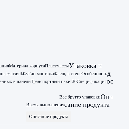
Упаковка и
ания
Материал корпуса
Пластмассы
д
нь сжатия
Ik08
Тип монтажа
Флеш, в стене
Особенность
ос
енных в панели
Транспортный пакет
30
Спецификация
Опи
Вес брутто упаковки
сание продукта
Время выполнения
Описание продукта