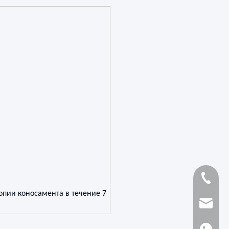
+86-139
опии коносамента в течение 7
sales@pla
+861398