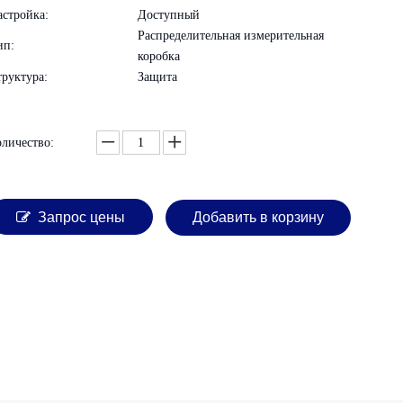
астройка:
Доступный
Распределительная измерительная
ип:
коробка
труктура:
Защита
оличество:
Запрос цены
Добавить в корзину