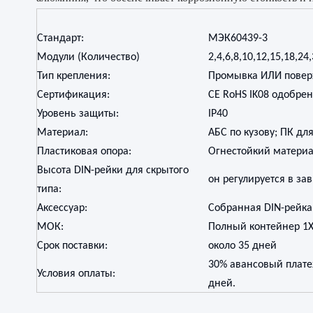
Стандарт:
МЭК60439-3
Модули (Количество)
2,4,6,8,10,12,15,18,24
Тип крепления:
Промывка ИЛИ повер
Сертификация:
CE RoHS IK08 одобрен
Уровень защиты:
IP40
Материал:
АБС по кузову; ПК дл
Пластиковая опора:
Огнестойкий материа
Высота DIN-рейки для скрытого
он регулируется в за
типа:
Аксессуар:
Собранная DIN-рейк
МОК:
Полный контейнер 1X
Срок поставки:
около 35 дней
30% авансовый плате
Условия оплаты:
дней.