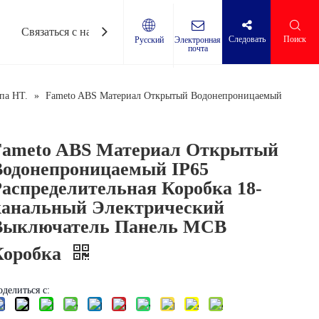
Связаться с нами
Следовать​​​​​​​
Поиск
Электронная
Pусский
почта
х коробок
/пониженного напряжения
па HT.
»
Fameto ABS Материал Открытый Водонепроницаемый
Fameto ABS Материал Открытый
Водонепроницаемый IP65
аспределительная Коробка 18-
канальный Электрический
Выключатель Панель MCB
Коробка
делиться с: