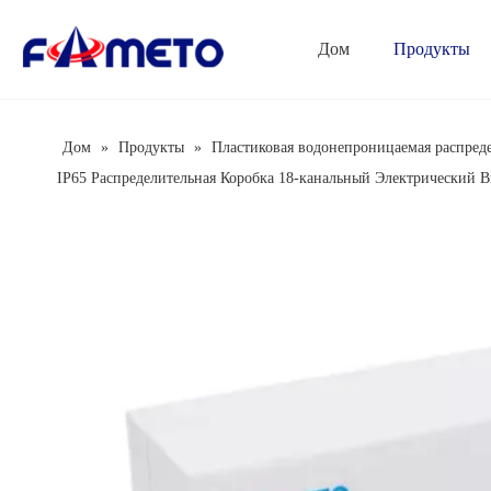
Дом
Продукты
Серия комбинированных розеток
Серия распределительных коробок
Автоматический выключатель
Дом
»
Продукты
»
Пластиковая водонепроницаемая распреде
IP65 Распределительная Коробка 18-канальный Электрический 