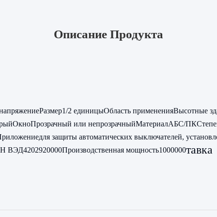
Описание Продукта
 напряжение
Размер
1/2 единицы
Область применения
Высотные зд
ерый
Окно
Прозрачный или непрозрачный
Материал
АБС/ПК
Степе
Приложение
для защиты автоматических выключателей, установл
тавка
ТН ВЭД
4202920000
Производственная мощность
1000000