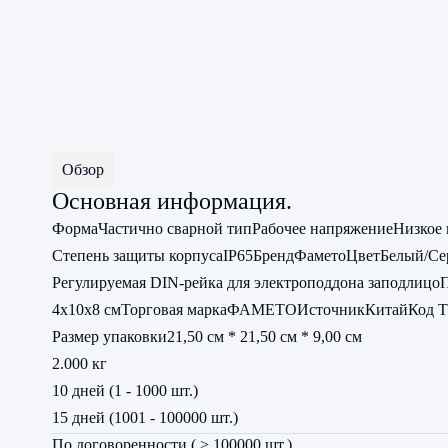
Обзор
Основная информация.
Форма
Частично сварной тип
Рабочее напряжение
Низкое
Степень защиты корпуса
IP65
Бренд
Фамето
Цвет
Белый/С
Регулируемая DIN-рейка для электроподдона заподлицо
4х10х8 см
Торговая марка
ФАМЕТО
Источник
Китай
Код 
Размер упаковки
21,50 см * 21,50 см * 9,00 см
2.000 кг
10 дней (1 - 1000 шт.)
15 дней (1001 - 100000 шт.)
По договоренности ( > 100000 шт.)