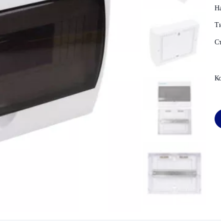
Н
Т
С
К