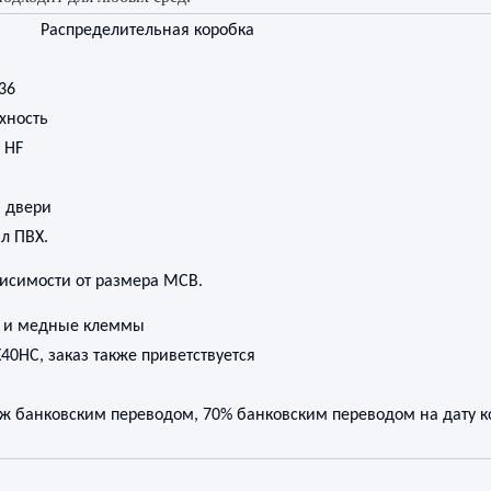
Распределительная коробка
,36
хность
 HF
я двери
л ПВХ.
висимости от размера MCB.
а и медные клеммы
40HC, заказ также приветствуется
ж банковским переводом, 70% банковским переводом на дату к