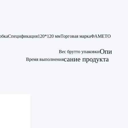
обка
Спецификация
120*120 мм
Торговая марка
ФАМЕТО
Опи
Вес брутто упаковки
сание продукта
Время выполнения