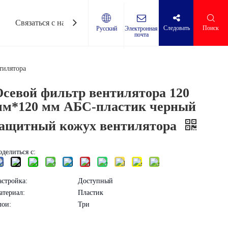
Связаться с нами
Следовать​​​​​​​
Поиск
Электронная
Pусский
почта
х коробок
/пониженного напряжения
тилятора
Осевой фильтр вентилятора 120
мм*120 мм АБС-пластик черный
защитный кожух вентилятора
делиться с:
астройка:
Доступный
атериал:
Пластик
лои:
Три