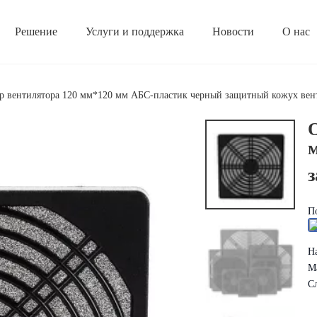
Решение
Услуги и поддержка
Новости
О нас
Серия кнопочных коробок
Электрические аксессуары
Корпоративная культура
Серия распределительных коробок
Серия клеммных коробок
Часто задаваемые вопросы
Серия водонепроницаемы
Защита от повышенного
р вентилятора 120 мм*120 мм АБС-пластик черный защитный кожух вен
По
Н
М
С