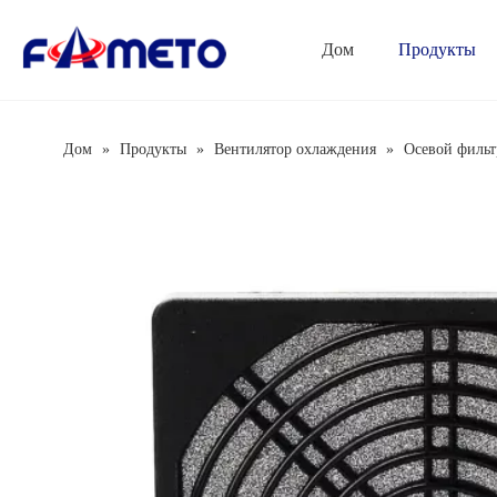
Дом
Продукты
Серия комбинированных розеток
Серия распределительных коробок
Автоматический выключатель
Дом
»
Продукты
»
Вентилятор охлаждения
»
Осевой фильт