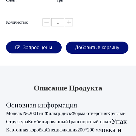
Слои:
Три
Количество:
Запрос цены
Добавить в корзину
Описание Продукта
Основная информация.
Модель №.
200
Тип
Фильтр-диск
Форма отверстия
Круглый
Упак
Структура
Комбинированный
Транспортный пакет
овка и
Картонная коробка
Спецификация
200*200 мм