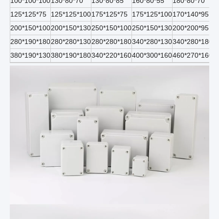
100*100*100
130*80*70
130*80*85
160*80*55
180*80*70
2
125*125*75
125*125*100
175*125*75
175*125*100
170*140*95
1
200*150*100
200*150*130
250*150*100
250*150*130
200*200*95
2
280*190*180
280*280*130
280*280*180
340*280*130
340*280*180
3
380*190*130
380*190*180
340*220*160
400*300*160
460*270*160
5