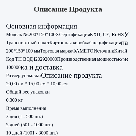
Описание Продукта
Основная информация.
У
Модель №.
200*150*100Х
Сертификация
КХЦ, CE, RoHS
па
Транспортный пакет
Картонная коробка
Спецификация
200*150*100 мм
Торговая марка
ФАМЕТО
Источник
Китай
ков
Код ТН ВЭД
4202920000
Производственная мощность
ка и доставка
100000
Описание продукта
Размер упаковки
20,00 см * 15,00 см * 10,00 см
Общий вес упаковки
0,300 кг
Время выполнения
3 дня (1 - 500 шт.)
5 дней (501 - 1000 шт.)
10 дней (1001 - 3000 шт.)