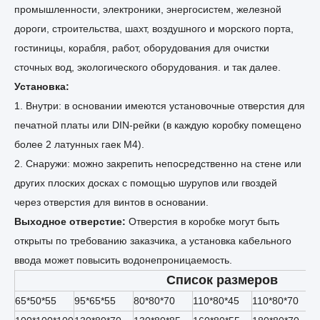
промышленности, электроники, энергосистем, железной
дороги, строительства, шахт, воздушного и морского порта,
гостиницы, корабля, работ, оборудования для очистки
сточных вод, экологического оборудования. и так далее.
Установка:
1. Внутри: в основании имеются установочные отверстия для
печатной платы или DIN-рейки (в каждую коробку помещено
более 2 латунных гаек M4).
2. Снаружи: можно закрепить непосредственно на стене или
других плоских досках с помощью шурупов или гвоздей
через отверстия для винтов в основании.
Выходное отверстие:
Отверстия в коробке могут быть
открыты по требованию заказчика, а установка кабельного
ввода может повысить водонепроницаемость.
Список размеров
65*50*55
95*65*55
80*80*70
110*80*45
110*80*70
1