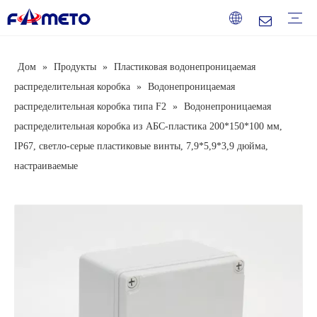
Дом
»
Продукты
»
Пластиковая водонепроницаемая
Серия комбинированных розеток
Серия розеток
Серия распределительных коробок
Серия водонепроницаемых коробок
Серия распределительных коробок
Серия кнопочных коробок
Серия клеммных коробок
Защита от повышенного/пониженного напряжения
Автоматический выключатель
Электрические аксессуары
Услуга
Скачать
Часто задаваемые вопросы
Видео
Введение компании
Корпоративная культура
История развития
Почетные звания
распределительная коробка
»
Водонепроницаемая
распределительная коробка типа F2
»
Водонепроницаемая
распределительная коробка из АБС-пластика 200*150*100 мм,
IP67, светло-серые пластиковые винты, 7,9*5,9*3,9 дюйма,
настраиваемые